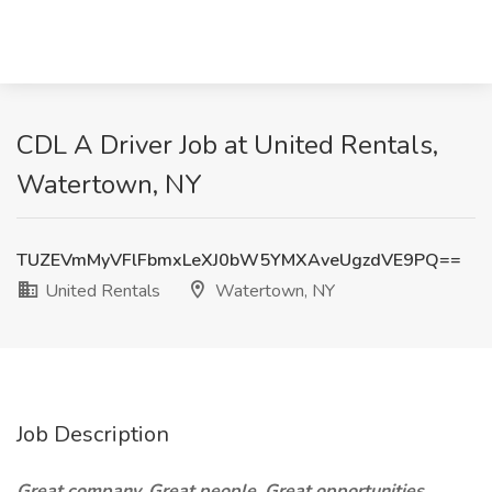
CDL A Driver Job at United Rentals,
Watertown, NY
TUZEVmMyVFlFbmxLeXJ0bW5YMXAveUgzdVE9PQ==
United Rentals
Watertown, NY
Job Description
Great company. Great people. Great opportunities.